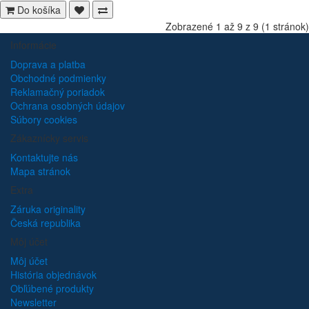
Do košíka
Zobrazené 1 až 9 z 9 (1 stránok)
Informácie
Doprava a platba
Obchodné podmienky
Reklamačný poriadok
Ochrana osobných údajov
Súbory cookies
Zákaznícky servis
Kontaktujte nás
Mapa stránok
Extra
Záruka originality
Česká republika
Môj účet
Môj účet
História objednávok
Obľúbené produkty
Newsletter