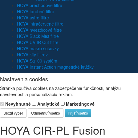
HOYA prechodové filtre
HOYA farebné filtre
HOYA astro filtre
HOYA infračervené filtre
HOYA hviezdicové filtre
HOYA Black Mist filtre
HOYA UV-IR Cut filtre
HOYA makro šošovky
HOYA kity filtrov
HOYA Sq100 systém
HOYA Instant Action magnetické krúžky
Nastavenia cookies
Stránka používa cookies na zabezpečenie funkčnosti, analýzu
návštevnosti a personalizáciu reklám.
Nevyhnutné
Analytické
Marketingové
Uložiť výber
Odmietnuť všetko
Prijať všetko
HOYA CIR-PL Fusion