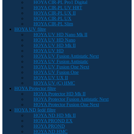
HOYA CIR-PL Pro1 Digital
HOYA CIR-PL UV HRT
HOYA CIR-PL UX II
HOYA CIR-PL UX
HOYA CIR-PL Slim
HOYA UV filtre
HOYA UV HD Nano Mk II
HOYA UV HD Nano
HOYA UV HD Mk II
HOYA UV HD
HOYA UV Fusion Antistatic Next
HOYA UV Fusion Antistatic
HOYA UV Fusion One Next
HOYA UV Fusion One
HOYA UV UX II
HOYA UV (C) HMC
HOYA Protector filtre
HOYA Protector HD Mk II
HOYA Protector Fusion Antistatic Next
HOYA Protector Fusion One Next
HOYA ND šedé filtre
HOYA ND HD Mk II
HOYA PROND EX
HOYA PROND
HOYA ND HMC