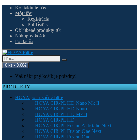
Kontaktujte nás
Môj účet
Registrácia
Prihlásiť sa
Obľúbené produkty (0)
Nákupný košík
Pokladňa
0 ks - 0,00€
Váš nákupný košík je prázdny!
PRODUKTY
HOYA polarizačné filtre
HOYA CIR-PL HD Nano Mk II
HOYA CIR-PL HD Nano
HOYA CIR-PL HD Mk II
HOYA CIR-PL HD
HOYA CIR-PL Fusion Antistatic Next
HOYA CIR-PL Fusion One Next
HOYA CIR-PL Fusion One