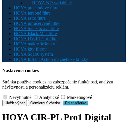
HOYA ND variabilné
HOYA prechodové filtre
HOYA farebné filtre
HOYA astro filtre
HOYA infračervené filtre
HOYA hviezdicové filtre
HOYA Black Mist filtre
HOYA UV-IR Cut filtre
HOYA makro šošovky
HOYA kity filtrov
HOYA Sq100 systém
HOYA Instant Action magnetické krúžky
Nastavenia cookies
Stránka používa cookies na zabezpečenie funkčnosti, analýzu
návštevnosti a personalizáciu reklám.
Nevyhnutné
Analytické
Marketingové
Uložiť výber
Odmietnuť všetko
Prijať všetko
HOYA CIR-PL Pro1 Digital