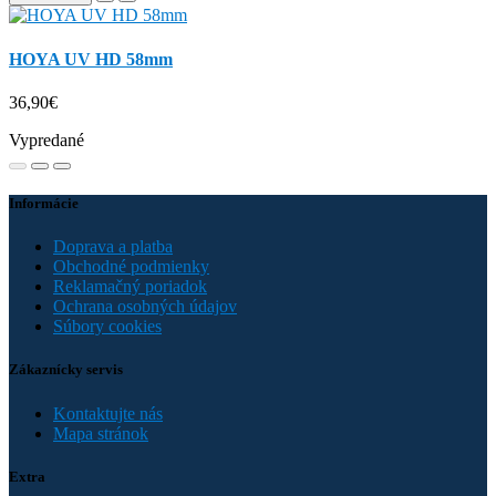
HOYA UV HD 58mm
36,90€
Vypredané
Informácie
Doprava a platba
Obchodné podmienky
Reklamačný poriadok
Ochrana osobných údajov
Súbory cookies
Zákaznícky servis
Kontaktujte nás
Mapa stránok
Extra