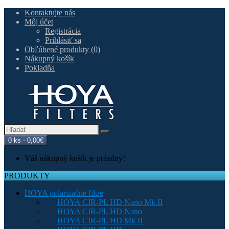
Kontaktujte nás
Môj účet
Registrácia
Prihlásiť sa
Obľúbené produkty (0)
Nákupný košík
Pokladňa
0 ks - 0,00€
Váš nákupný košík je prázdny!
PRODUKTY
HOYA polarizačné filtre
HOYA CIR-PL HD Nano Mk II
HOYA CIR-PL HD Nano
HOYA CIR-PL HD Mk II