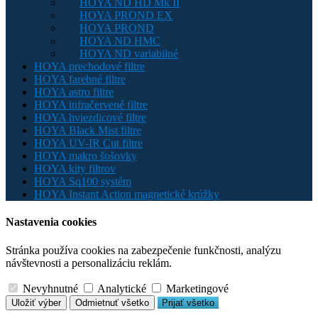
HOYA ND HD Mk II
HOYA PROND EX
HOYA PROND
HOYA ND HMC
HOYA ND variabilné
HOYA prechodové filtre
HOYA farebné filtre
HOYA astro filtre
HOYA infračervené filtre
HOYA hviezdicové filtre
HOYA Black Mist filtre
HOYA UV-IR Cut filtre
HOYA makro šošovky
HOYA kity filtrov
HOYA Sq100 systém
HOYA Instant Action magnetické krúžky
Nastavenia cookies
Stránka používa cookies na zabezpečenie funkčnosti, analýzu
návštevnosti a personalizáciu reklám.
Nevyhnutné
Analytické
Marketingové
Uložiť výber
Odmietnuť všetko
Prijať všetko